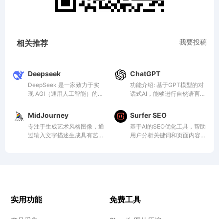
我要投稿
相关推荐
Deepseek
ChatGPT
DeepSeek 是一家致力于实
功能介绍: 基于GPT模型的对
现 AGI（通用人工智能）的中
话式AI，能够进行自然语言
国公司，其产品和服务可能涵
处...
盖以下领域：
MidJourney
Surfer SEO
专注于生成艺术风格图像，通
基于AI的SEO优化工具，帮助
过输入文字描述生成具有艺术
用户分析关键词和页面内容，
感的图像，广泛用于创意艺
优化网站内容以提高搜索引擎
术、视觉设计等。
排名。
实用功能
免费工具