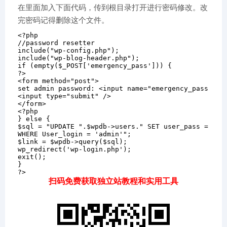
在里面加入下面代码，传到根目录打开进行密码修改。改
完密码记得删除这个文件。
<?php
//password resetter
include
(
"wp-config.php"
)
;
include
(
"wp-blog-header.php"
)
;
if
(
empty
(
$_POST
[
'emergency_pass'
]
)
)
{
?>
<
form 
method
=
"
post
"
>
set admin password
:
<
input 
name
=
"
emergency_pass
"
ty
<
input 
type
=
"
submit
"
/>
</
form
>
<?php
}
else
{
$sql
=
"UPDATE "
.
$wpdb
-
>
users
.
" SET user_pass = '"
.
WHERE
 User_login 
=
'admin'
"
;
$link
=
$wpdb
-
>
query
(
$sql
)
;
wp_redirect
(
'wp-login.php'
)
;
exit
(
)
;
}
?>
扫码免费获取独立站教程和实用工具