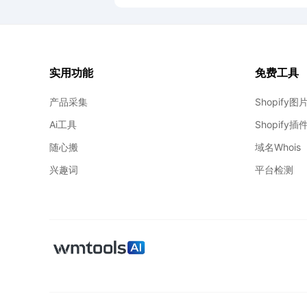
木马，不适合新
手，看似便宜其实
维护成本极高。 对
于新手卖家不会代
码的朋友，还是需
要转到类似于
实用功能
免费工具
shopify独立站这样
的sasa平台来做，
下面介绍一下如何
产品采集
Shopify
把wordpress的产
Ai工具
Shopify
品导入到shopify。
随心搬
域名Whois
兴趣词
平台检测