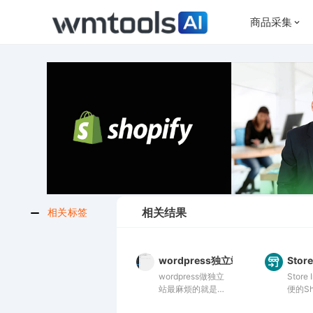
商品采集
相关结果
相关标签
wordpress独立站woocommer
Store
wordpress做独立
Store 
站最麻烦的就是安
便的Sh
全性，经常被黑挂
具，快